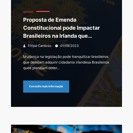
ARTIGOS
Proposta de Emenda
Constitucional pode Impactar
Brasileiros na Irlanda que
Buscam Cidadania
Fillipe Cardoso
01/09/2023
Mudança na legislação pode tranquilizar brasileiros
que desejam adquirir cidadania irlandesa Brasileiros
quee planejam obter…
Consulte mais informação