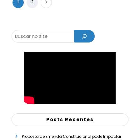
Paginação
1
2
de
posts
Pesquisar
Posts Recentes
Proposta de Emenda Constitucional pode Impactar