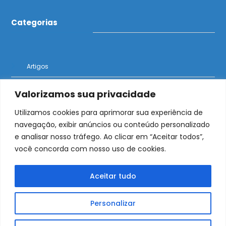
Categorias
Artigos
Notícias
Valorizamos sua privacidade
Utilizamos cookies para aprimorar sua experiência de
navegação, exibir anúncios ou conteúdo personalizado
e analisar nosso tráfego. Ao clicar em “Aceitar todos”,
O Bolder News traz notícias de imigração e
você concorda com nosso uso de cookies.
oportunidades para brasileiros no exterior
Aceitar tudo
Personalizar
Início
Artigos
Notícias
Contato
Bolder Podcast