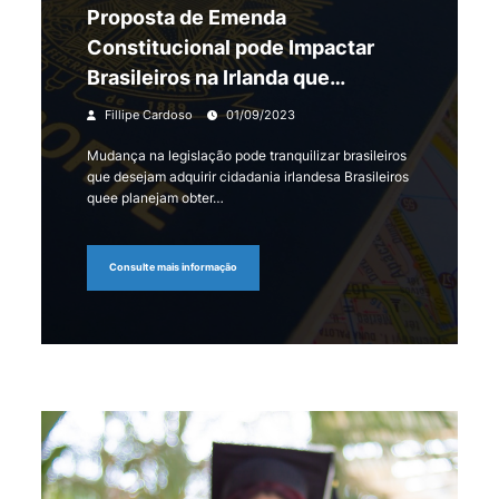
Proposta de Emenda
Constitucional pode Impactar
Brasileiros na Irlanda que
Buscam Cidadania
Fillipe Cardoso
01/09/2023
Mudança na legislação pode tranquilizar brasileiros
que desejam adquirir cidadania irlandesa Brasileiros
quee planejam obter…
Consulte mais informação