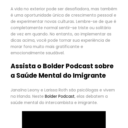
A vida no exterior pode ser desafiadora, mas também
é uma oportunidade única de crescimento pessoal e
de experimentar novas culturas. Lembre-se de que é
completamente normal sentir-se triste ou solitário
de vez em quando. No entanto, ao implementar as
dicas acima, você pode tornar sua experiência de
morar fora muito mais gratificante e
emocionalmente saudável.
Assista o
Bolder Podcast
sobre
a Saúde Mental do Imigrante
Janaína Leony e Larissa Roth são psicólogas e vivem
na Irlanda. Neste
Bolder Podcast
, elas debatem a
saúde mental do intercambista e imigrante.