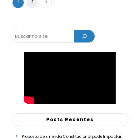
Paginação
1
2
de
posts
Pesquisar
Posts Recentes
Proposta de Emenda Constitucional pode Impactar