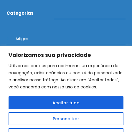
Categorias
Artigos
Notícias
Valorizamos sua privacidade
Utilizamos cookies para aprimorar sua experiência de
navegação, exibir anúncios ou conteúdo personalizado
e analisar nosso tráfego. Ao clicar em “Aceitar todos”,
O Bolder News traz notícias de imigração e
você concorda com nosso uso de cookies.
oportunidades para brasileiros no exterior
Aceitar tudo
Personalizar
Início
Artigos
Notícias
Contato
Bolder Podcast