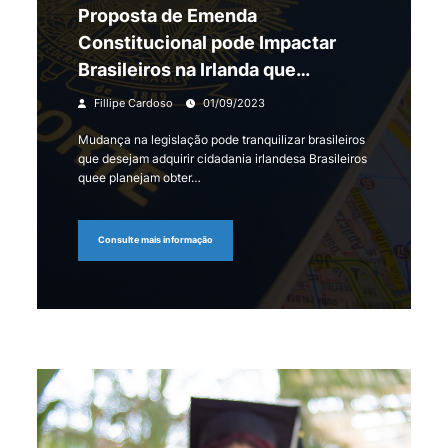
Proposta de Emenda
Constitucional pode Impactar
Brasileiros na Irlanda que
Buscam Cidadania
Fillipe Cardoso
01/09/2023
Mudança na legislação pode tranquilizar brasileiros
que desejam adquirir cidadania irlandesa Brasileiros
quee planejam obter…
Consulte mais informação