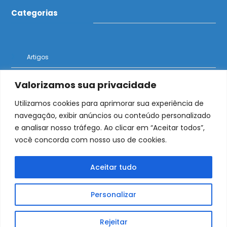
Categorias
Artigos
Notícias
Valorizamos sua privacidade
Utilizamos cookies para aprimorar sua experiência de
navegação, exibir anúncios ou conteúdo personalizado
e analisar nosso tráfego. Ao clicar em “Aceitar todos”,
O Bolder News traz notícias de imigração e
você concorda com nosso uso de cookies.
oportunidades para brasileiros no exterior
Aceitar tudo
Personalizar
Início
Artigos
Notícias
Contato
Bolder Podcast
Rejeitar
Bolder News 2023