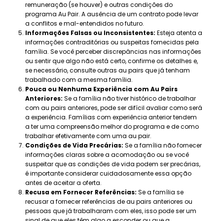
remuneração (se houver) e outras condições do
programa Au Pair. A ausência de um contrato pode levar
a conflitos e mal-entendidos no futuro.
Informações Falsas ou Inconsistentes:
Esteja atenta a
informações contraditórias ou suspeitas fornecidas pela
família. Se você perceber discrepâncias nas informações
ou sentir que algo não está certo, confirme os detalhes e,
se necessário, consulte outras au pairs que já tenham
trabalhado com a mesma família.
Pouca ou Nenhuma Experiência com Au Pairs
Anteriores:
Se a família não tiver histórico de trabalhar
com au pairs anteriores, pode ser difícil avaliar como será
a experiência. Famílias com experiência anterior tendem
a ter uma compreensão melhor do programa e de como
trabalhar efetivamente com uma au pair.
Condições de Vida Precárias:
Se a família não fornecer
informações claras sobre a acomodação ou se você
suspeitar que as condições de vida podem ser precárias,
é importante considerar cuidadosamente essa opção
antes de aceitar a oferta.
Recusa em Fornecer Referências:
Se a família se
recusar a fornecer referências de au pairs anteriores ou
pessoas que já trabalharam com eles, isso pode ser um
sinal de que eles têm algo a esconder ou que a